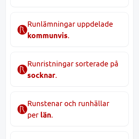
Runlämningar uppdelade
kommunvis
.
Runristningar sorterade på
socknar
.
Runstenar och runhällar
län
per
.