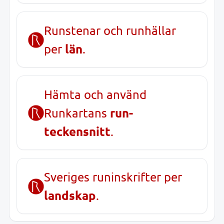
Runstenar och runhällar
län
per
.
Hämta och använd
run-
Runkartans
teckensnitt
.
Sveriges runinskrifter per
landskap
.