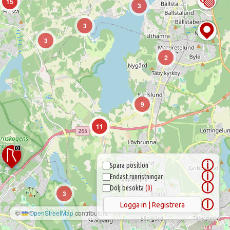
15
3
3
3
2
9
11
ⓘ
Spara position
ⓘ
Endast runristningar
ⓘ
Dölj besökta
(0)
3
ⓘ
Logga in | Registrera
©
OpenStreetMap
contributors