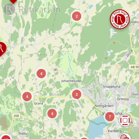
2
4
2
4
4
7