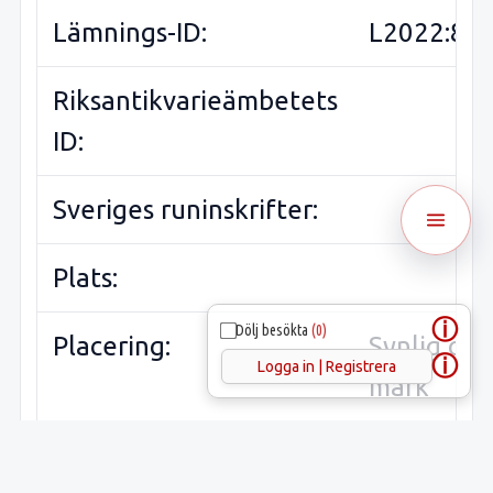
Lämnings-ID:
L2022:84
Riksantikvarieämbetets
ID:
Sveriges runinskrifter:
Plats:
ⓘ
Dölj besökta
(0)
Placering:
Synlig ov
ⓘ
Logga in | Registrera
mark
Föremål:
Hällristni