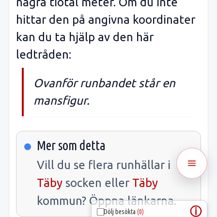
några tiotal meter. Om du inte
hittar den på angivna koordinater
kan du ta hjälp av den här
ledtråden:
Ovanför runbandet står en
mansfigur.
Mer som detta
Vill du se flera runhällar i
Täby
socken eller
Täby
kommun? Öppna länkarna.
ⓘ
Dölj besökta
(0)