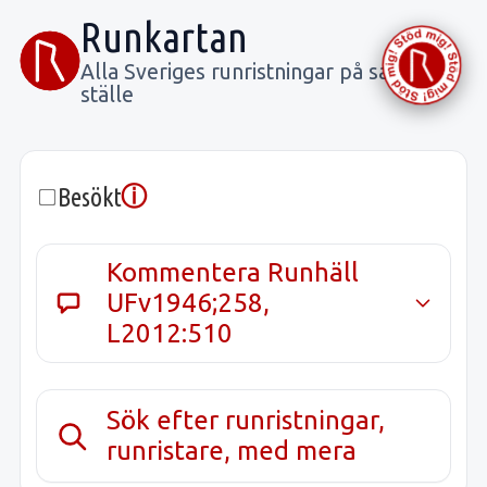
Runkartan
Alla Sveriges runristningar på samma
ställe
ⓘ
Besökt
Kommentera Runhäll
UFv1946;258,
L2012:510
Sök efter runristningar,
runristare, med mera