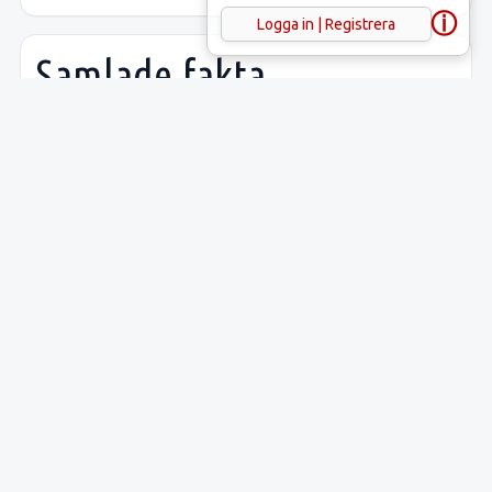
ⓘ
Logga in | Registrera
Samlade fakta
Uppgift
Innehåll
Latitud:
59.48351
Longitud:
18.01443
Lämnings-ID:
L2012:51
Riksantikvarieämbetets
Täby 660
ID: