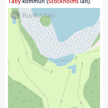
Täby
kommun (
Stockholms
län).