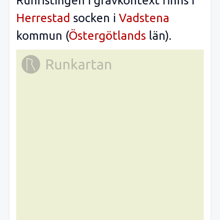
Runristingen i gravkontext finns i
Herrestad
socken i
Vadstena
kommun (
Östergötlands
län).