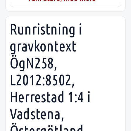
Runristning i
gravkontext
ÖgN258,
L2012:8502,
Herrestad 1:4 i
Vadstena,
Östergötland