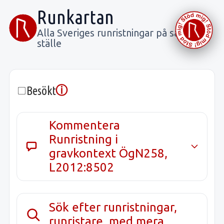
Runkartan
Alla Sveriges runristningar på samma
ställe
ⓘ
Besökt
Kommentera
Runristning i
gravkontext ÖgN258,
L2012:8502
Sök efter runristningar,
runristare, med mera