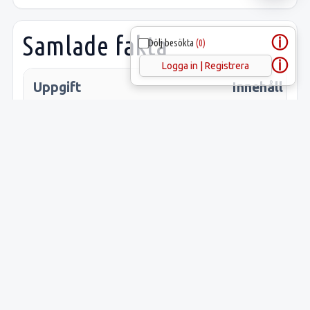
Samlade fakta
ⓘ
Dölj besökta
(0)
ⓘ
Logga in | Registrera
Uppgift
Innehåll
Latitud:
58.38998
Longitud:
14.81136
Lämnings-ID:
L2012:85
Riksantikvarieämbetets
Herrestad
ID: