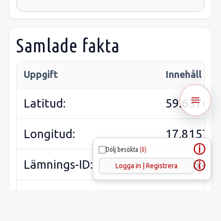
Samlade fakta
Uppgift
Innehåll
Latitud:
59.63761
Longitud:
17.81578
ⓘ
Dölj besökta
(0)
Lämnings-ID:
L2016:45
ⓘ
Logga in | Registrera
Riksantikvarieämbetets
Odensala
ID:
195:2