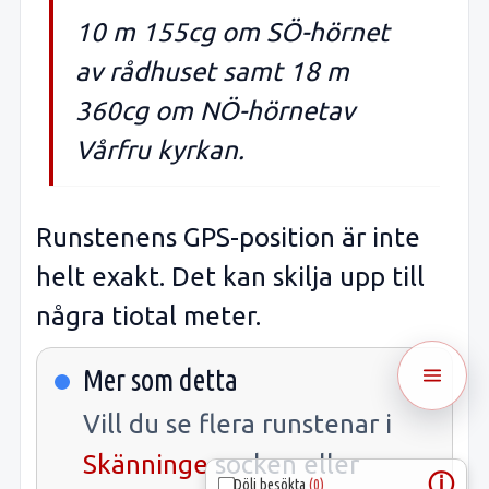
10 m 155cg om SÖ-hörnet
av rådhuset samt 18 m
360cg om NÖ-hörnetav
Vårfru kyrkan.
Runstenens GPS-position är inte
helt exakt. Det kan skilja upp till
några tiotal meter.
Mer som detta
Vill du se flera runstenar i
Skänninge
socken eller
ⓘ
Dölj besökta
(0)