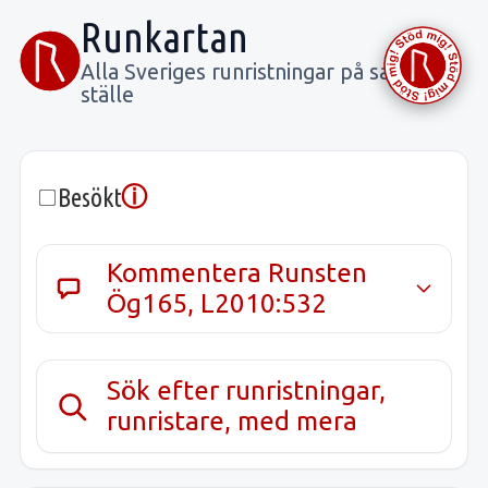
Runkartan
Alla Sveriges runristningar på samma
ställe
ⓘ
Besökt
Kommentera Runsten
Ög165, L2010:532
Sök efter runristningar,
runristare, med mera