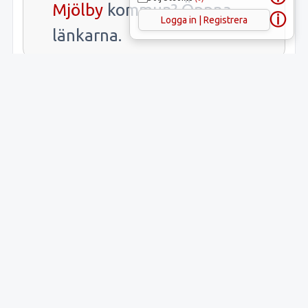
Mjölby
kommun? Öppna
ⓘ
Logga in | Registrera
länkarna.
Samlade fakta
Uppgift
Innehåll
Latitud:
58.3951
Longitud:
15.08690
Lämnings-ID:
L2010:53