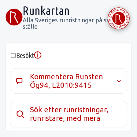
Runkartan
Alla Sveriges runristningar på samma
ställe
ⓘ
Besökt
Kommentera Runsten
Ög94, L2010:9415
Sök efter runristningar,
runristare, med mera