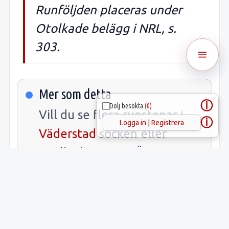
Runföljden placeras under
Otolkade belägg i NRL, s.
303.
Mer som detta
ⓘ
Dölj besökta
(0)
Vill du se flera runstenar i
ⓘ
Logga in | Registrera
Väderstad
socken eller
Mjölby
kommun? Öppna
länkarna.
Samlade fakta