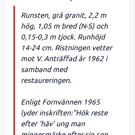
Runsten, grå granit, 2,2 m
hög, 1,05 m bred (N-S) och
0,15-0,3 m tjock. Runhöjd
14-24 cm. Ristningen vetter
mot V. Anträffad år 1962 i
samband med
restaureringen.
Enligt Fornvännen 1965
lyder inskriften:"Hök reste
efter 'häv' ung man
minnesmärke efter sin son