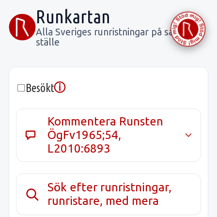
Runkartan
Alla Sveriges runristningar på samma
ställe
ⓘ
Besökt
Kommentera Runsten
ÖgFv1965;54,
L2010:6893
Sök efter runristningar,
runristare, med mera