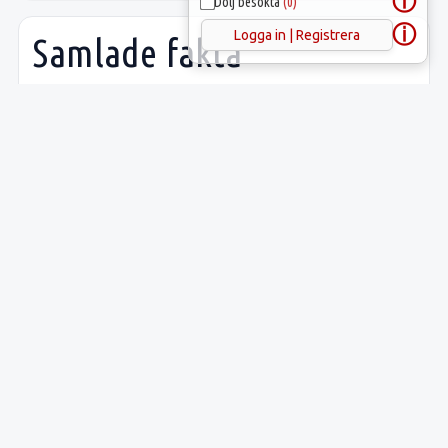
ⓘ
Dölj besökta
(0)
ⓘ
Logga in | Registrera
Samlade fakta
Uppgift
Innehåll
Latitud:
58.36822
Longitud:
15.31126
Lämnings-ID:
L2010:68
Riksantikvarieämbetets
Viby 24:1
ID: