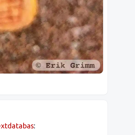
extdatabas
: