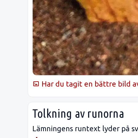
Har du tagit en bättre bild a
Tolkning av runorna
Lämningens runtext lyder på sv