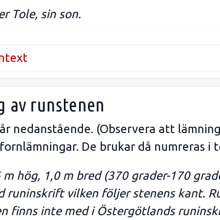
r Tole, sin son.
untext
g av runstenen
tår nedanstående. (Observera att lämning
 fornlämningar. De brukar då numreras i t
6 m hög, 1,0 m bred (370 grader-170 grade
 runinskrift vilken följer stenens kant. 
 finns inte med i Östergötlands runinskrif