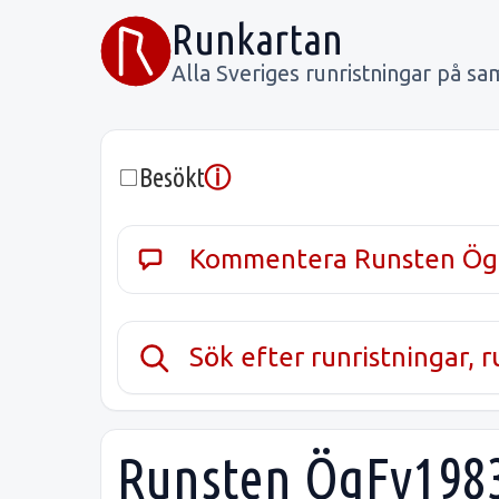
Runkartan
Alla Sveriges runristningar på sa
ⓘ
Besökt
Kommentera Runsten Ög
Sök efter runristningar, 
Runsten ÖgFv1983;