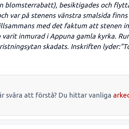
 blomsterrabatt), besiktigades och flytta
ch var på stenens vänstra smalsida finns
 tillsammans med det faktum att stenen i
en varit inmurad i Appuna gamla kyrka. Ru
ristningsytan skadats. Inskriften lyder:"T
r svåra att förstå? Du hittar vanliga
arke