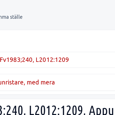
mma ställe
Fv1983;240, L2012:1209
runristare, med mera
240, L2012:1209, Appun