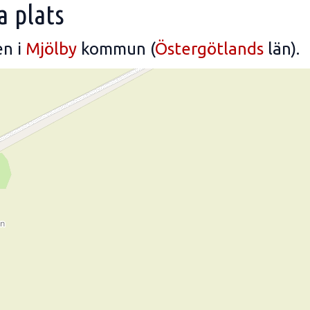
a plats
n i
Mjölby
kommun (
Östergötlands
län).