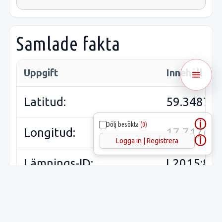
Samlade fakta
Uppgift
Innehåll
Latitud:
59.34877
ⓘ
Dölj besökta
(0)
Longitud:
17.71768
ⓘ
Logga in | Registrera
Lämnings-ID:
L2015:80
Riksantikvarieämbetets
Sånga 11:
ID: