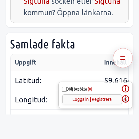
Sigtuna
socken eller
Sigtuna
kommun? Öppna länkarna.
Samlade fakta
Uppgift
Innehåll
Latitud:
59.61647
ⓘ
Dölj besökta
(0)
ⓘ
Longitud:
17.71610
Logga in | Registrera
Lämnings-ID:
L2015:30
Riksantikvarieämbetets
Sigtuna 2