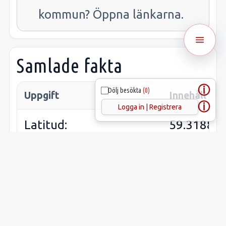
kommun? Öppna länkarna.
Samlade fakta
ⓘ
Dölj besökta
(0)
Uppgift
Innehåll
ⓘ
Logga in | Registrera
Latitud:
59.31889
Longitud:
17.74624
Lämnings-ID:
L2013:82
Riksantikvarieämbetets
Skå 125