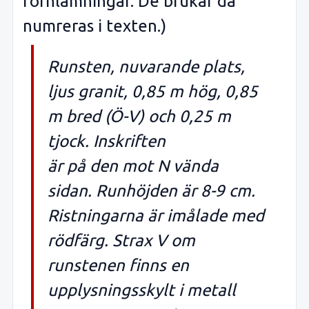
fornlämningar. De brukar då
numreras i texten.)
Runsten, nuvarande plats,
ljus granit, 0,85 m hög, 0,85
m bred (Ö-V) och 0,25 m
tjock. Inskriften
är på den mot N vända
sidan. Runhöjden är 8-9 cm.
Ristningarna är imålade med
rödfärg. Strax V om
runstenen finns en
upplysningsskylt i metall