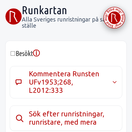
Runkartan
Alla Sveriges runristningar på samma
ställe
ⓘ
Besökt
Kommentera Runsten
UFv1953;268,
L2012:333
Sök efter runristningar,
runristare, med mera