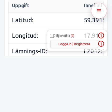
Uppgift
Innehåll
Latitud:
59.39153
ⓘ
Longitud:
17.91157
Dölj besökta
(0)
ⓘ
Logga in | Registrera
Lämnings-ID:
L2012:33
Riksantikvarieämbetets
Stockhol
ID:
Sveriges runinskrifter:
UFv1953;
(
Upplands
runinskrif