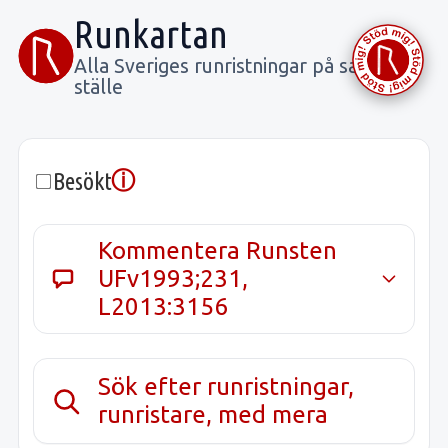
Runkartan
Alla Sveriges runristningar på samma
ställe
ⓘ
Besökt
Kommentera Runsten
UFv1993;231,
L2013:3156
Sök efter runristningar,
runristare, med mera