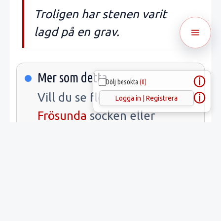
Troligen har stenen varit
lagd på en grav.
Mer som detta
ⓘ
Dölj besökta
(0)
Vill du se flera runstenar i
ⓘ
Logga in | Registrera
Frösunda
socken eller
Vallentuna
kommun? Öppna
länkarna.
Samlade fakta