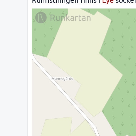
Runristningen finns i
Lye
socke