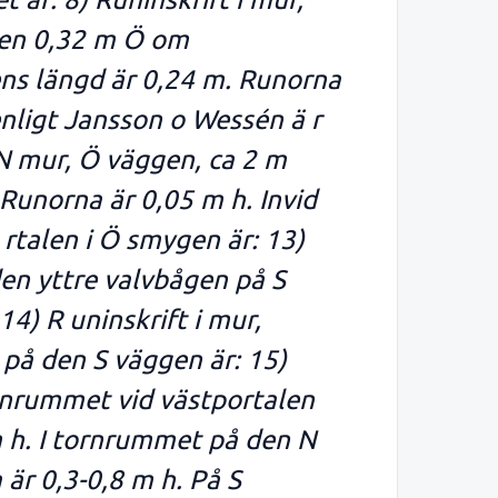
ggen 0,32 m Ö om
gens längd är 0,24 m. Runorna
enligt Jansson o Wessén ä r
N mur, Ö väggen, ca 2 m
 Runorna är 0,05 m h. Invid
 rtalen i Ö smygen är: 13)
 den yttre valvbågen på S
4) R uninskrift i mur,
 på den S väggen är: 15)
tornrummet vid västportalen
 m h. I tornrummet på den N
 är 0,3-0,8 m h. På S