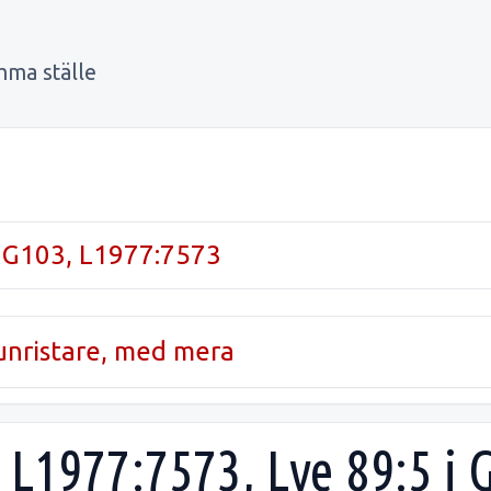
mma ställe
 G103, L1977:7573
runristare, med mera
 L1977:7573, Lye 89:5 i 