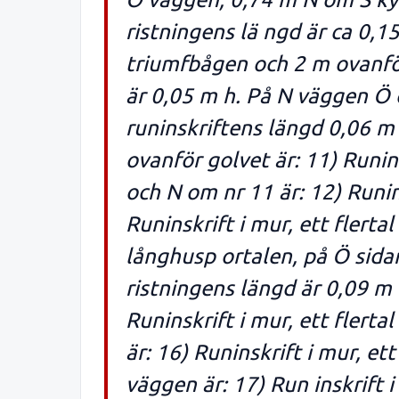
ristningens lä ngd är ca 0,
triumfbågen och 2 m ovanför 
är 0,05 m h. På N väggen Ö o
runinskriftens längd 0,06 m
ovanför golvet är: 11) Runin
och N om nr 11 är: 12) Runin
Runinskrift i mur, ett flert
långhusp ortalen, på Ö sidan
ristningens längd är 0,09 m 
Runinskrift i mur, ett flert
är: 16) Runinskrift i mur, e
väggen är: 17) Run inskrift i