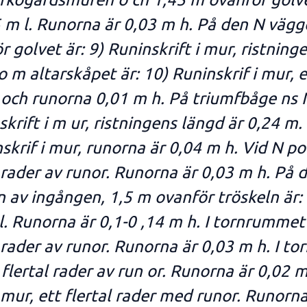
15 m l. Runorna är 0,03 m h. På den N vä
golvet är: 9) Runinskrift i mur, ristnin
 m altarskåpet är: 10) Runinskrif i mur, 
 och runorna 0,01 m h. På triumfbåge ns 
skrift i m ur, ristningens längd är 0,24 m.
skrif i mur, runorna är 0,04 m h. Vid N po
al rader av runor. Runorna är 0,03 m h. På
 av ingången, 1,5 m ovanför tröskeln är: 1
l. Runorna är 0,1-0 ,14 m h. I tornrummet
al rader av runor. Runorna är 0,03 m h. I 
tt flertal rader av run or. Runorna är 0,02
 mur, ett flertal rader med runor. Runorna