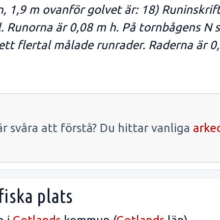
 1,9 m ovanför golvet är: 18) Runinskrif
l. Runorna är 0,08 m h. På tornbågens N s
 ett flertal målade runrader. Raderna är 0
r svåra att förstå? Du hittar vanliga
arke
iska plats