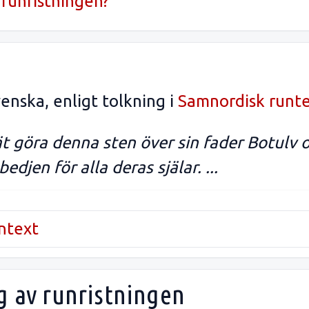
runristningen?
enska, enligt tolkning i
Samnordisk runt
 göra denna sten över sin fader Botulv oc
edjen för alla deras själar. ...
untext
g av runristningen