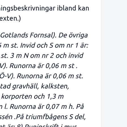
ningsbeskrivningar ibland kan
exten.)
å Gotlands Fornsal). De övriga
m st. Invid och S om nr 1 är:
 st. 3 m N om nr 2 och invid
V). Runorna är 0,06 m st .
(Ö-V). Runorna är 0,06 m st.
tad gravhäll, kalksten,
m korporten och 1,3 m
m l. Runorna är 0,07 m h. På
ssén .På triumfbågens S del,
är: 8) Runinskrift i mur,