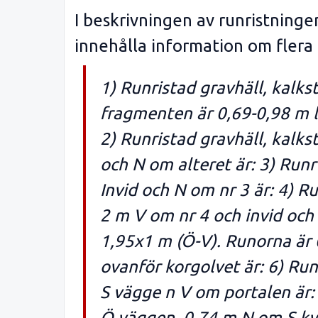
I beskrivningen av runristning
innehålla information om flera
1) Runristad gravhäll, kalks
fragmenten är 0,69-0,98 m l 
2) Runristad gravhäll, kalks
och N om alteret är: 3) Runr
Invid och N om nr 3 är: 4) R
2 m V om nr 4 och invid och 
1,95x1 m (Ö-V). Runorna är 
ovanför korgolvet är: 6) Run
S vägge n V om portalen är: 
Ö väggen, 0,74 m N om S kyr