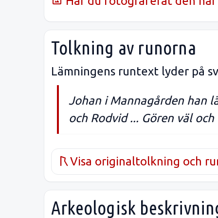
Har du fotograferat den här 
Tolkning av runorna
Lämningens runtext lyder på sv
Johan i Mannagården han lät
och Rodvid ... Gören väl och b
Visa originaltolkning och r
Arkeologisk beskrivnin