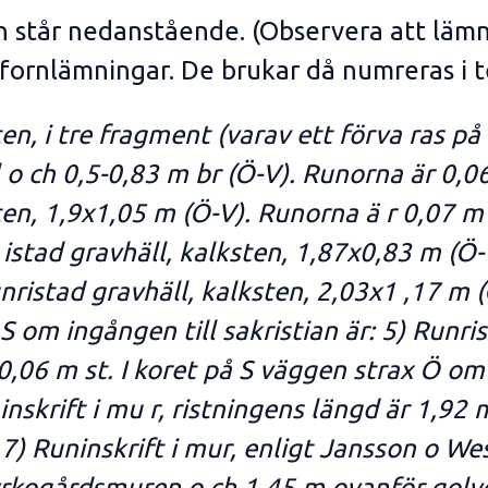
en står nedanstående. (Observera att läm
 fornlämningar. De brukar då numreras i t
ten, i tre fragment (varav ett förva ras p
o ch 0,5-0,83 m br (Ö-V). Runorna är 0,06 
ten, 1,9x1,05 m (Ö-V). Runorna ä r 0,07 m
 istad gravhäll, kalksten, 1,87x0,83 m (Ö-
unristad gravhäll, kalksten, 2,03x1 ,17 m 
S om ingången till sakristian är: 5) Runris
0,06 m st. I koret på S väggen strax Ö o
inskrift i mu r, ristningens längd är 1,92 
7) Runinskrift i mur, enligt Jansson o We
kogårdsmuren o ch 1,45 m ovanför golvet 