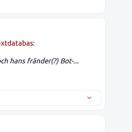
extdatabas
:
h hans fränder(?) Bot-...