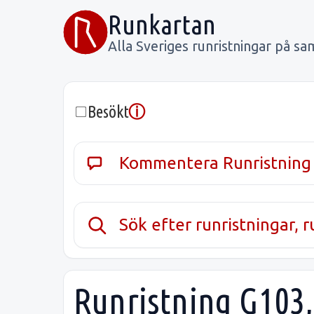
Runkartan
Alla Sveriges runristningar på sa
ⓘ
Besökt
Kommentera Runristning
Sök efter runristningar, 
Runristning G103,