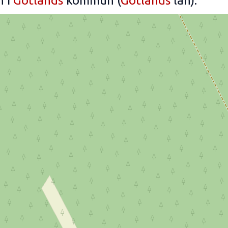
n i
Gotlands
kommun (
Gotlands
län).