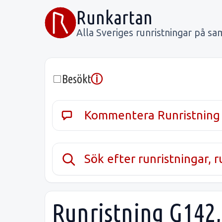
Runkartan
Alla Sveriges runristningar på sa
ⓘ
Besökt
Kommentera Runristning
Sök efter runristningar, 
Runristning G142,