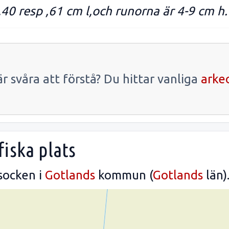
7,40 resp ,61 cm l,och runorna är 4-9 cm h.
r svåra att förstå? Du hittar vanliga
arke
iska plats
socken i
Gotlands
kommun (
Gotlands
län)