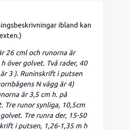
ningsbeskrivningar ibland kan
exten.)
är 26 cml och runorna är
h över golvet. Två rader, 40
 3 ). Runinskrift i putsen
tornbågens N vägg är 4)
unorna är 3,5 cm h. på
. Tre runor synliga, 10,5cm
golvet. Tre runra der, 15-50
rift i putsen, 1,26-1,35 m h