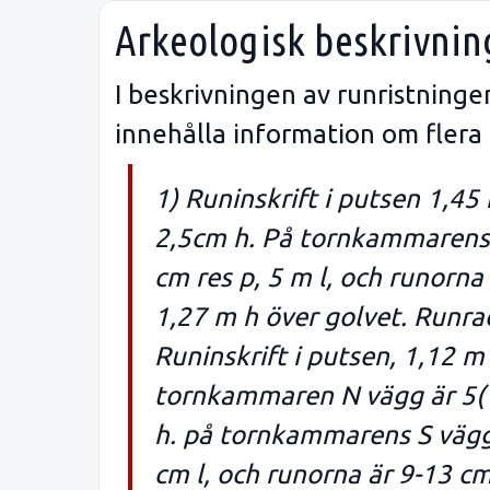
Arkeologisk beskrivnin
I beskrivningen av runristning
innehålla information om flera
1) Runinskrift i putsen 1,4
2,5cm h. På tornkammarens N
cm res p, 5 m l, och runorna
1,27 m h över golvet. Runra
Runinskrift i putsen, 1,12 m
tornkammaren N vägg är 5( R
h. på tornkammarens S vägg ä
cm l, och runorna är 9-13 c