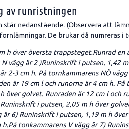
g av runristningen
en står nedanstående. (Observera att läm
 fornlämningar. De brukar då numreras i t
5 m h över översta trappsteget.Runrad en 
 vägg är 2 )Runinskrift i putsen, 1,42 m 
 är 2-3 cm h. På tornkammarens NÖ vägg är
den är 19 cm l och runorna är 4 cm h. På 
 h över golvet. Runraden är 12 cm l och r
uninskrift i putsen, 2,05 m h över golvet
r 6) Runinskrift i putsen, 1,19 m h över 
m h.På tonkammarens V vägg är 7) Runinsk