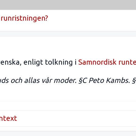
runristningen?
enska, enligt tolkning i
Samnordisk runt
uds och allas vår moder. §C Peto Kambs. §
untext