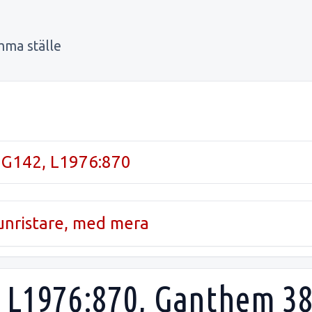
mma ställe
 G142, L1976:870
runristare, med mera
 L1976:870, Ganthem 38: