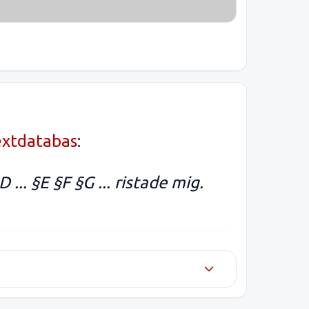
extdatabas
:
D ... §E
§F
§G ... ristade mig.