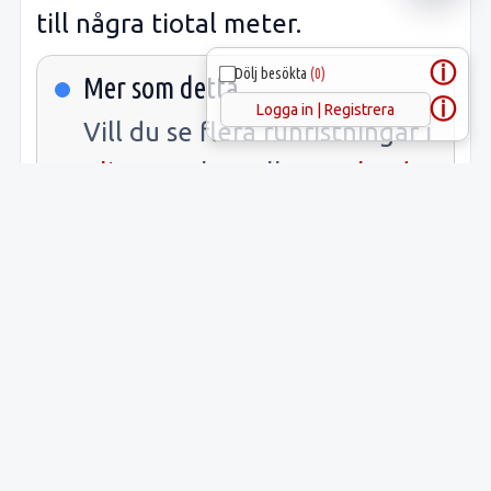
till några tiotal meter.
ⓘ
Dölj besökta
(0)
Mer som detta
ⓘ
Logga in | Registrera
Vill du se flera runristningar i
Klinte
socken eller
Gotland
kommun? Öppna länkarna.
Samlade fakta
Uppgift
Innehåll
Latitud:
57.37798