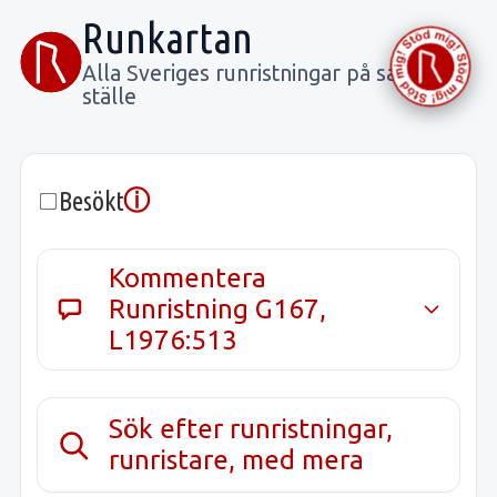
Runkartan
Alla Sveriges runristningar på samma
ställe
ⓘ
Besökt
Kommentera
Runristning G167,
L1976:513
Sök efter runristningar,
runristare, med mera