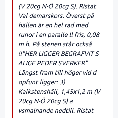
(V 20cg N-Ö 20cg S). Ristat
Val demarskors. Överst på
hällen är en hel rad med
runor i en paralle ll fris, 0,08
m h. På stenen står också
!!"HER LIGGER BEGRAFVIT S
ALIGE PEDER SVERKER"
Längst fram till höger vid d
opfunt ligger: 3)
Kalkstenshäll, 1,45x1,2 m (V
20cg N-Ö 20cg S) a
vsmalnande nedtill. Ristat