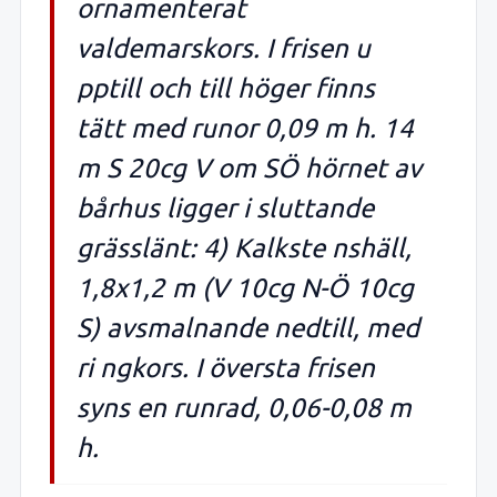
ornamenterat
valdemarskors. I frisen u
pptill och till höger finns
tätt med runor 0,09 m h. 14
m S 20cg V om SÖ hörnet av
bårhus ligger i sluttande
grässlänt: 4) Kalkste nshäll,
1,8x1,2 m (V 10cg N-Ö 10cg
S) avsmalnande nedtill, med
ri ngkors. I översta frisen
syns en runrad, 0,06-0,08 m
h.