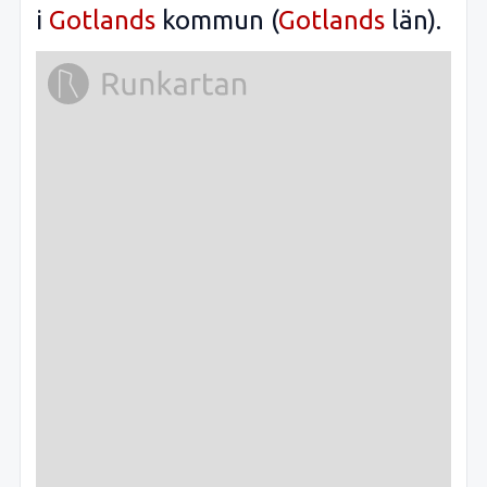
i
Gotlands
kommun (
Gotlands
län).