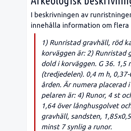
Arkeologisk beskrivnin
I beskrivningen av runristning
innehålla information om flera
1) Runristad gravhäll, röd k
korväggen är: 2) Runristad g 
dold i korväggen. G 36. 1,5
(tredjedelen). 0,4 m h, 0,37
ården. Är numera placerad i
pelaren är: 4) Runor, 4 st oc
1,64 över långhusgolvet och 
gravhäll, sandsten, 1,85x0,5
minst 7 synlig a runor.