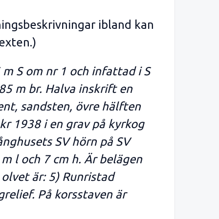
ningsbeskrivningar ibland kan
exten.)
 m S om nr 1 och infattad i S
85 m br. Halva inskrift en
ent, sandsten, övre hälften
mkr 1938 i en grav på kyrkog
långhusets SV hörn på SV
2 m l och 7 cm h. Är belägen
olvet är: 5) Runristad
relief. På korsstaven är