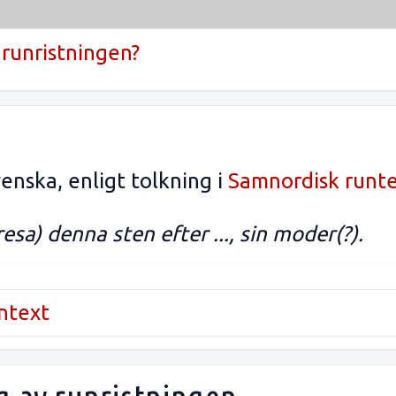
runristningen?
enska, enligt tolkning i
Samnordisk runt
resa) denna sten efter ..., sin moder(?).
untext