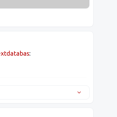
extdatabas
: