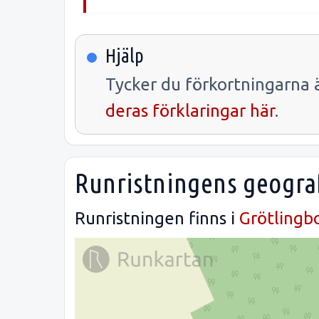
Hjälp
Tycker du förkortningarna ä
deras förklaringar här
.
Runristningens geograf
Runristningen finns i
Grötlingb