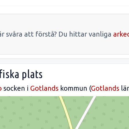
r svåra att förstå? Du hittar vanliga
arke
iska plats
o
socken i
Gotlands
kommun (
Gotlands
län