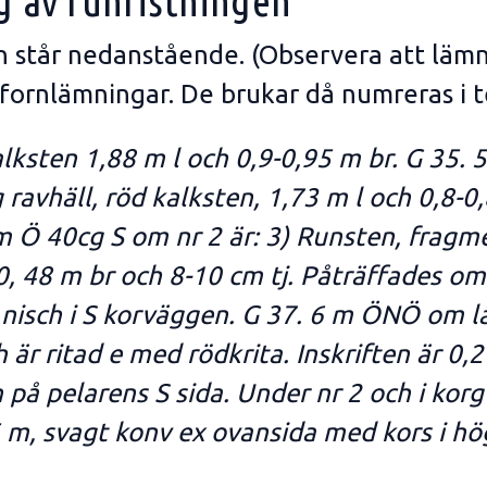
g av runristningen
en står nedanstående. (Observera att läm
 fornlämningar. De brukar då numreras i t
alksten 1,88 m l och 0,9-0,95 m br. G 35. 5
ravhäll, röd kalksten, 1,73 m l och 0,8-0,
 m Ö 40cg S om nr 2 är: 3) Runsten, fragm
-0, 48 m br och 8-10 cm tj. Påträffades o
 nisch i S korväggen. G 37. 6 m ÖNÖ om 
h är ritad e med rödkrita. Inskriften är 0,
på pelarens S sida. Under nr 2 och i korg 
 m, svagt konv ex ovansida med kors i hög