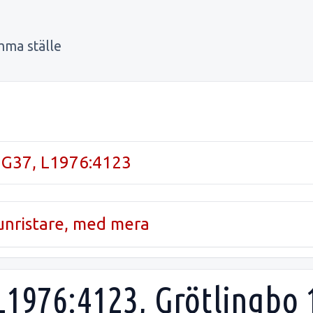
mma ställe
 G37, L1976:4123
runristare, med mera
L1976:4123, Grötlingbo 1