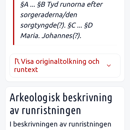
§A ... §B Tyd runorna efter
sorgeraderna/den
sorgtyngde(?). §C ... §D
Maria. Johannes(?).
Visa originaltolkning och
runtext
Arkeologisk beskrivning
av runristningen
I beskrivningen av runristningen