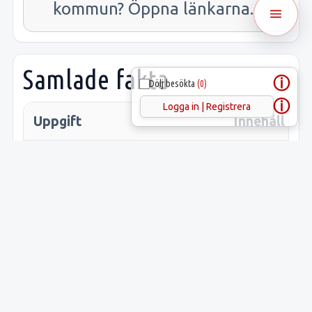
kommun? Öppna länkarna.
Samlade fakta
ⓘ
Dölj besökta
(0)
ⓘ
Logga in | Registrera
Uppgift
Innehåll
Latitud:
57.20893
Longitud:
18.44126
Lämnings-ID:
L1975:86
Riksantikvarieämbetets
Rone 297: