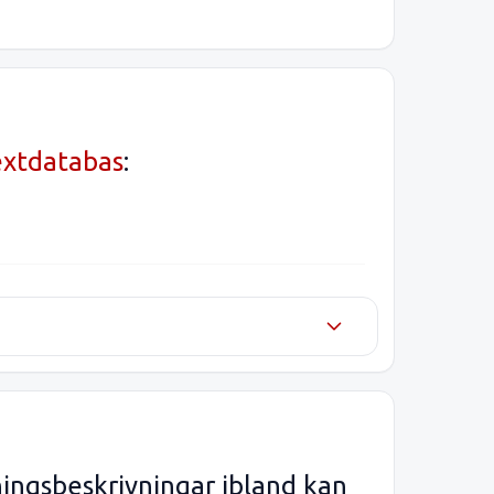
extdatabas
:
ningsbeskrivningar ibland kan