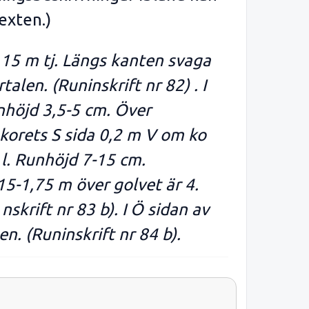
exten.)
,15 m tj. Längs kanten svaga
alen. (Runinskrift nr 82) . I
unhöjd 3,5-5 cm. Över
I korets S sida 0,2 m V om ko
 l. Runhöjd 7-15 cm.
15-1,75 m över golvet är 4.
nskrift nr 83 b). I Ö sidan av
en. (Runinskrift nr 84 b).