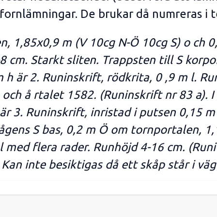
 fornlämningar. De brukar då numreras i t
en, 1,85x0,9 m (V 10cg N-Ö 10cg S) o ch 0
cm. Starkt sliten. Trappsten till S korport
 h är 2. Runinskrift, rödkrita, 0 ,9 m l. R
och å rtalet 1582. (Runinskrift nr 83 a). 
är 3. Runinskrift, inristad i putsen 0,15 m
nbågens S bas, 0,2 m Ö om tornportalen, 1,
 l med flera rader. Runhöjd 4-16 cm. (Runi 
 Kan inte besiktigas då ett skåp står i väg