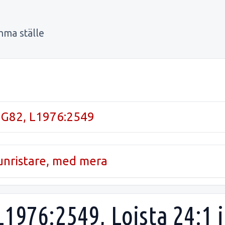
mma ställe
 G82, L1976:2549
runristare, med mera
L1976:2549, Lojsta 24:1 