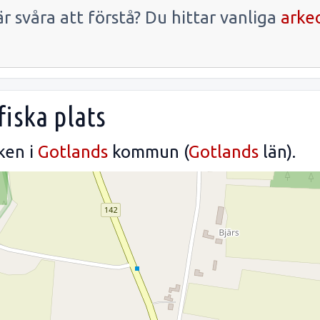
r svåra att förstå? Du hittar vanliga
arke
iska plats
ken i
Gotlands
kommun (
Gotlands
län).