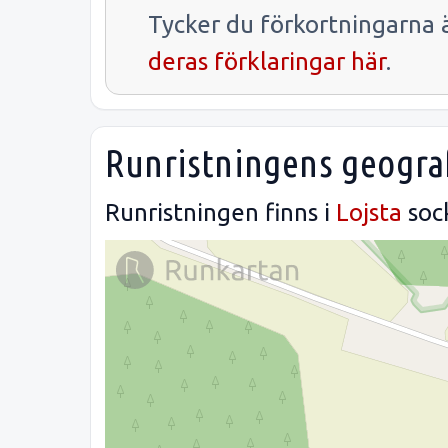
Tycker du förkortningarna ä
deras förklaringar här
.
Runristningens geograf
Runristningen finns i
Lojsta
soc