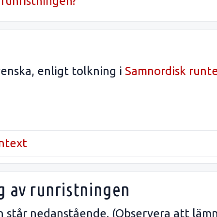
runristningen?
enska, enligt tolkning i
Samnordisk runt
untext
g av runristningen
en står nedanstående. (Observera att läm