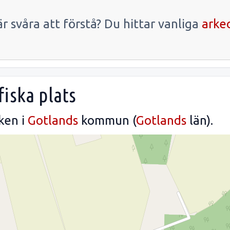
r svåra att förstå? Du hittar vanliga
arke
iska plats
ken i
Gotlands
kommun (
Gotlands
län).