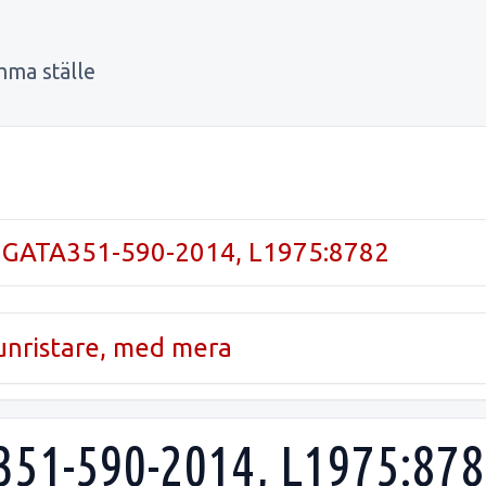
mma ställe
 GATA351-590-2014, L1975:8782
runristare, med mera
51-590-2014, L1975:878