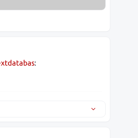
extdatabas
: