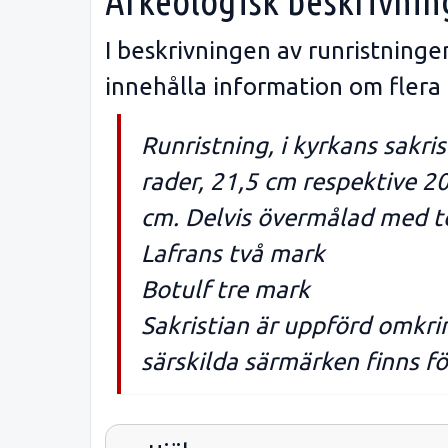
Arkeologisk beskrivnin
I beskrivningen av runristning
innehålla information om flera
Runristning, i kyrkans sakri
rader, 21,5 cm respektive 20
cm. Delvis övermålad med te
Lafrans två mark
Botulf tre mark
Sakristian är uppförd omkri
särskilda särmärken finns f