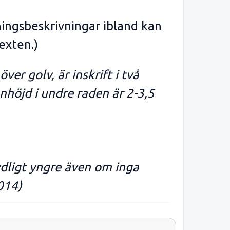
ningsbeskrivningar ibland kan
exten.)
er golv, är inskrift i två
unhöjd i undre raden är 2-3,5
ydligt yngre även om inga
014)