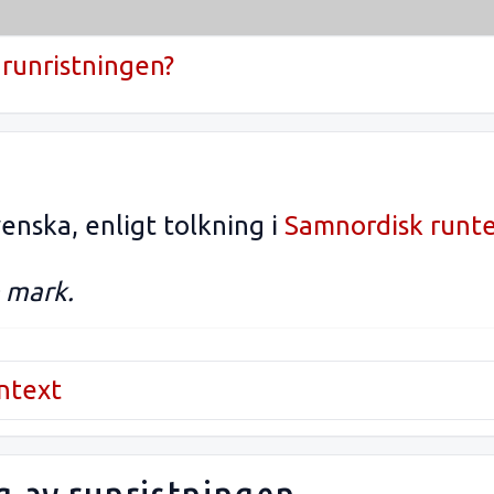
runristningen?
enska, enligt tolkning i
Samnordisk runt
e mark.
untext