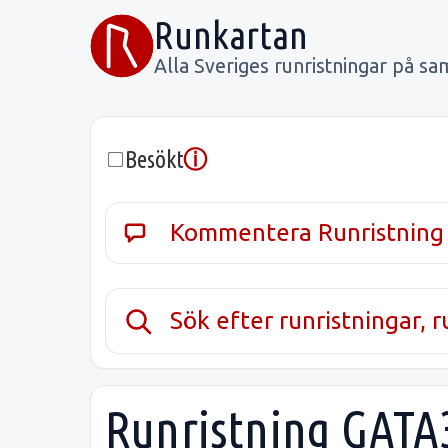
Runkartan
Alla Sveriges runristningar på sa
ⓘ
Besökt
Kommentera Runristning
Sök efter runristningar, 
Runristning GATA3