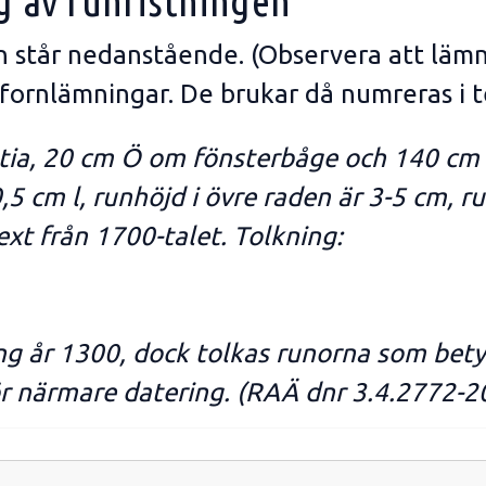
g av runristningen
en står nedanstående. (Observera att läm
 fornlämningar. De brukar då numreras i t
stia, 20 cm Ö om fönsterbåge och 140 cm öv
,5 cm l, runhöjd i övre raden är 3-5 cm, r
xt från 1700-talet. Tolkning:
ng år 1300, dock tolkas runorna som bet
ör närmare datering. (RAÄ dnr 3.4.2772-2