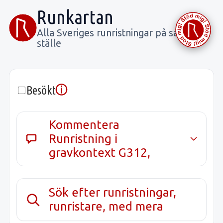
Runkartan
Alla Sveriges runristningar på samma
ställe
ⓘ
Besökt
Kommentera
Runristning i
gravkontext G312,
Sök efter runristningar,
runristare, med mera