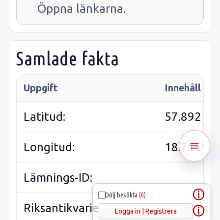
Öppna länkarna.
Samlade fakta
Uppgift
Innehåll
Latitud:
57.8921
Longitud:
18.7159
Lämnings-ID:
ⓘ
Dölj besökta
(0)
Riksantikvarieämbetets
ⓘ
Logga in | Registrera