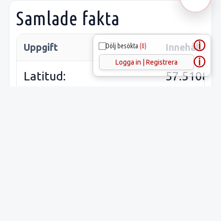
Samlade fakta
ⓘ
Dölj besökta
(0)
Uppgift
Innehåll
ⓘ
Logga in | Registrera
Latitud:
57.51085
Longitud:
18.49741
Lämnings-ID:
L1977:97
Riksantikvarieämbetets
Halla 5:1
ID:
Sveriges runinskrifter:
G138