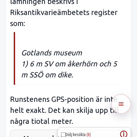
lämningen beskrivs i
Riksantikvarieämbetets register
som:
Gotlands museum
1) 6 m SV om åkerhörn och 5
m SSÖ om dike.
Runstenens GPS-position är inte
helt exakt. Det kan skilja upp till
några tiotal meter.
ⓘ
Dölj besökta
(0)