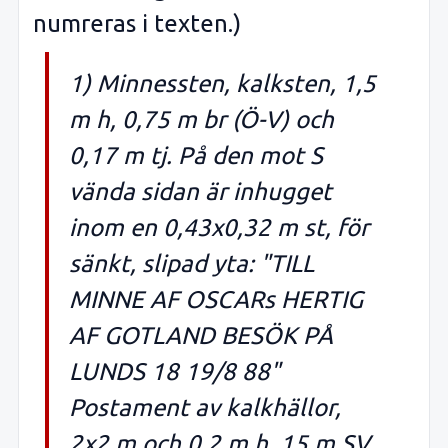
numreras i texten.)
1) Minnessten, kalksten, 1,5
m h, 0,75 m br (Ö-V) och
0,17 m tj. På den mot S
vända sidan är inhugget
inom en 0,43x0,32 m st, för
sänkt, slipad yta: "TILL
MINNE AF OSCARs HERTIG
AF GOTLAND BESÖK PÅ
LUNDS 18 19/8 88"
Postament av kalkhällor,
2x2 m och 0,2 m h. 15 m SV