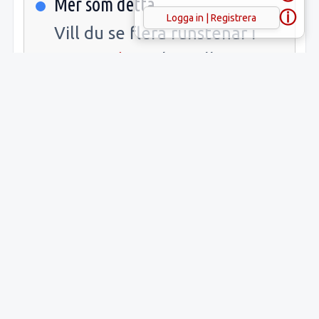
Mer som detta
ⓘ
Logga in | Registrera
Vill du se flera runstenar i
Tingstäde
socken eller
Gotland
kommun? Öppna
länkarna.
Samlade fakta
Uppgift
Innehåll
Latitud:
57.75760
Longitud:
18.61207