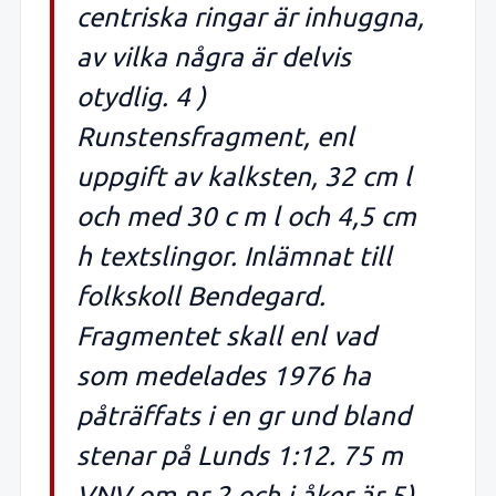
centriska ringar är inhuggna,
av vilka några är delvis
otydlig. 4 )
Runstensfragment, enl
uppgift av kalksten, 32 cm l
och med 30 c m l och 4,5 cm
h textslingor. Inlämnat till
folkskoll Bendegard.
Fragmentet skall enl vad
som medelades 1976 ha
påträffats i en gr und bland
stenar på Lunds 1:12. 75 m
VNV om nr 2 och i åker är 5)