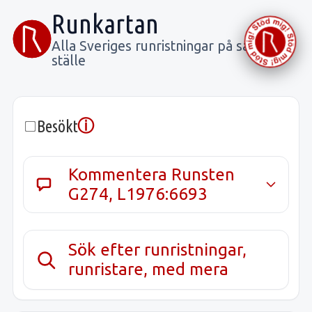
Runkartan
Alla Sveriges runristningar på samma
ställe
ⓘ
Besökt
Kommentera Runsten
G274, L1976:6693
Sök efter runristningar,
runristare, med mera