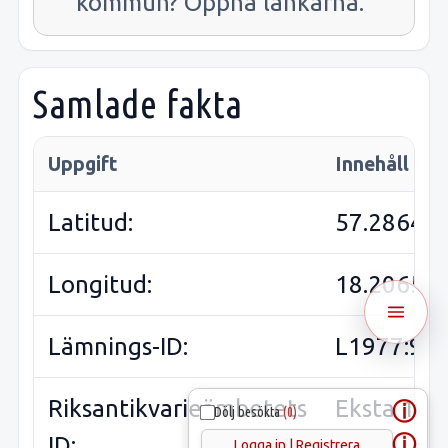
kommun? Öppna länkarna.
Samlade fakta
Uppgift
Innehåll
Latitud:
57.28646
Longitud:
18.20658
Lämnings-ID:
L1977:96
Riksantikvarieämbetets
Eksta 146
ⓘ
Dölj besökta
(0)
ⓘ
ID:
Logga in | Registrera