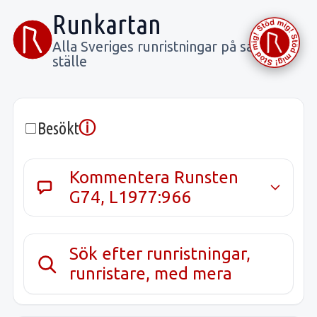
Runkartan
Alla Sveriges runristningar på samma
ställe
ⓘ
Besökt
Kommentera Runsten
G74, L1977:966
Sök efter runristningar,
runristare, med mera