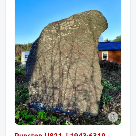
Runsten U821, L1943:6319,