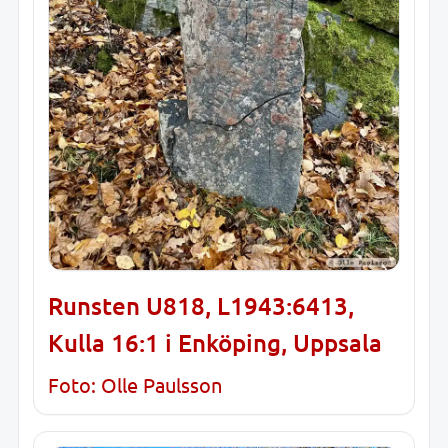
Runsten U818, L1943:6413,
Kulla 16:1 i Enköping, Uppsala
Foto: Olle Paulsson