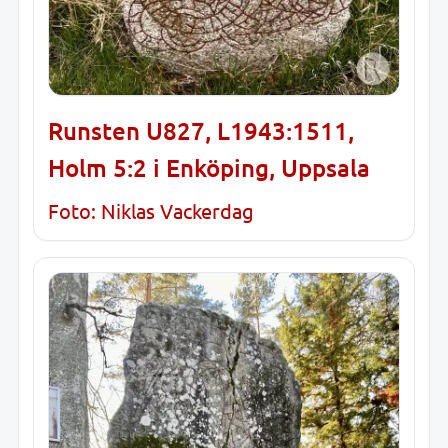
Runsten U827, L1943:1511,
Holm 5:2 i Enköping, Uppsala
Foto: Niklas Vackerdag