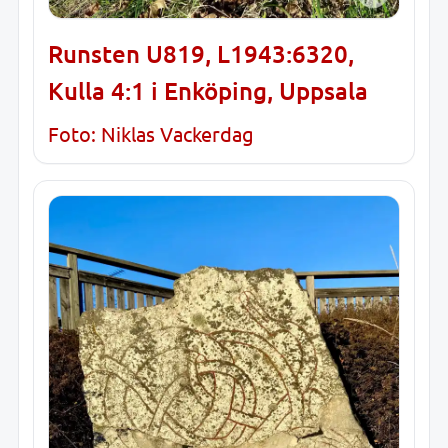
Runsten U819, L1943:6320,
Kulla 4:1 i Enköping, Uppsala
Foto: Niklas Vackerdag