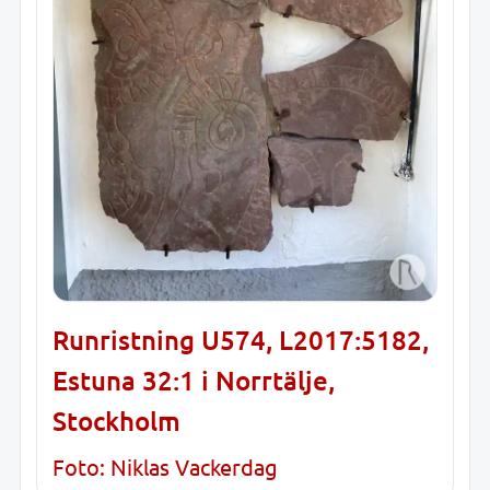
Runristning U574, L2017:5182,
Estuna 32:1 i Norrtälje,
Stockholm
Foto: Niklas Vackerdag