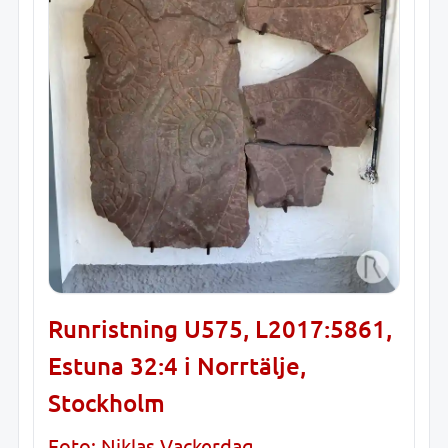
Runristning U575, L2017:5861,
Estuna 32:4 i Norrtälje,
Stockholm
Foto: Niklas Vackerdag