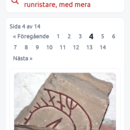
runristare, med mera
Sida 4 av 14
4
« Föregående
1
2
3
5
6
7
8
9
10
11
12
13
14
Nästa »