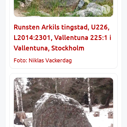
Runsten Arkils tingstad, U226,
L2014:2301, Vallentuna 225:1 i
Vallentuna, Stockholm
Foto: Niklas Vackerdag