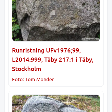
Runristning UFv1976;99,
L2014:999, Täby 217:1 i Täby,
Stockholm
Foto: Tom Monder